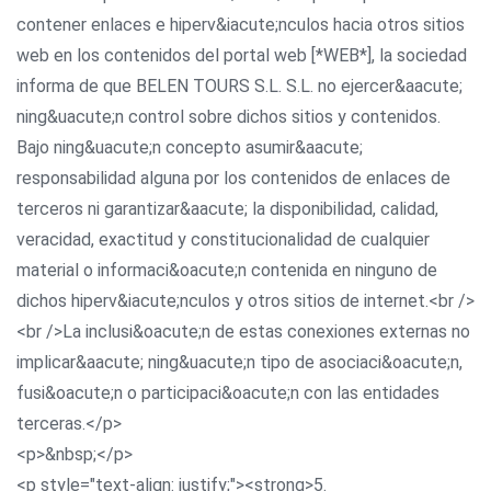
contener enlaces e hiperv&iacute;nculos hacia otros sitios
web en los contenidos del portal web [*WEB*], la sociedad
informa de que BELEN TOURS S.L. S.L. no ejercer&aacute;
ning&uacute;n control sobre dichos sitios y contenidos.
Bajo ning&uacute;n concepto asumir&aacute;
responsabilidad alguna por los contenidos de enlaces de
terceros ni garantizar&aacute; la disponibilidad, calidad,
veracidad, exactitud y constitucionalidad de cualquier
material o informaci&oacute;n contenida en ninguno de
dichos hiperv&iacute;nculos y otros sitios de internet.<br />
<br />La inclusi&oacute;n de estas conexiones externas no
implicar&aacute; ning&uacute;n tipo de asociaci&oacute;n,
fusi&oacute;n o participaci&oacute;n con las entidades
terceras.</p>
<p>&nbsp;</p>
<p style="text-align: justify;"><strong>5.