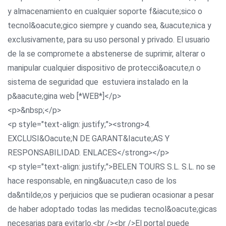
y almacenamiento en cualquier soporte f&iacute;sico o
tecnol&oacute;gico siempre y cuando sea, &uacute;nica y
exclusivamente, para su uso personal y privado. El usuario
de la se compromete a abstenerse de suprimir, alterar o
manipular cualquier dispositivo de protecci&oacute;n o
sistema de seguridad que estuviera instalado en la
p&aacute;gina web [*WEB*]</p>
<p>&nbsp;</p>
<p style="text-align: justify;"><strong>4.
EXCLUSI&Oacute;N DE GARANT&Iacute;AS Y
RESPONSABILIDAD. ENLACES</strong></p>
<p style="text-align: justify;">BELEN TOURS S.L. S.L. no se
hace responsable, en ning&uacute;n caso de los
da&ntilde;os y perjuicios que se pudieran ocasionar a pesar
de haber adoptado todas las medidas tecnol&oacute;gicas
necesarias para evitarlo.<br /><br />El portal puede