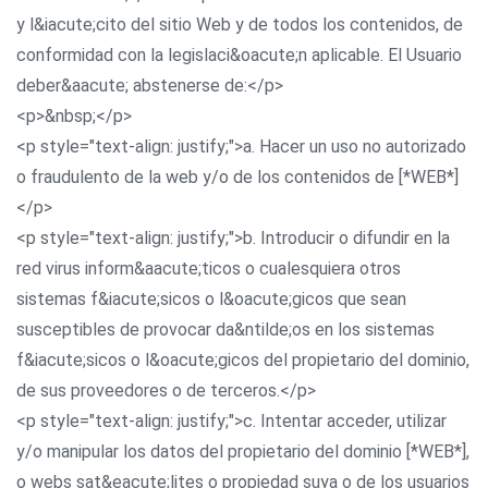
y l&iacute;cito del sitio Web y de todos los contenidos, de
conformidad con la legislaci&oacute;n aplicable. El Usuario
deber&aacute; abstenerse de:</p>
<p>&nbsp;</p>
<p style="text-align: justify;">a. Hacer un uso no autorizado
o fraudulento de la web y/o de los contenidos de [*WEB*]
</p>
<p style="text-align: justify;">b. Introducir o difundir en la
red virus inform&aacute;ticos o cualesquiera otros
sistemas f&iacute;sicos o l&oacute;gicos que sean
susceptibles de provocar da&ntilde;os en los sistemas
f&iacute;sicos o l&oacute;gicos del propietario del dominio,
de sus proveedores o de terceros.</p>
<p style="text-align: justify;">c. Intentar acceder, utilizar
y/o manipular los datos del propietario del dominio [*WEB*],
o webs sat&eacute;lites o propiedad suya o de los usuarios