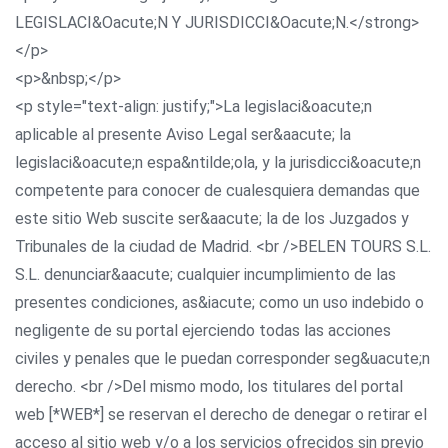
LEGISLACI&Oacute;N Y JURISDICCI&Oacute;N.</strong>
</p>
<p>&nbsp;</p>
<p style="text-align: justify;">La legislaci&oacute;n
aplicable al presente Aviso Legal ser&aacute; la
legislaci&oacute;n espa&ntilde;ola, y la jurisdicci&oacute;n
competente para conocer de cualesquiera demandas que
este sitio Web suscite ser&aacute; la de los Juzgados y
Tribunales de la ciudad de Madrid. <br />BELEN TOURS S.L.
S.L. denunciar&aacute; cualquier incumplimiento de las
presentes condiciones, as&iacute; como un uso indebido o
negligente de su portal ejerciendo todas las acciones
civiles y penales que le puedan corresponder seg&uacute;n
derecho. <br />Del mismo modo, los titulares del portal
web [*WEB*] se reservan el derecho de denegar o retirar el
acceso al sitio web y/o a los servicios ofrecidos sin previo