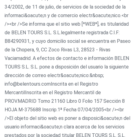
34/2002, de 11 de julio, de servicios de la sociedad de la
informaci&oacute;n y de comercio electr&oacute;nico.<br
/><br />Se informa que el sitio web [*WEB*], es titularidad
de BELEN TOURS S.L. S.L.legalmente registrada C.I.F:
B84290931, y cuyo domicilio social se encuentra en Paseo
de la Chopera, 9, CC Zoco Rivas L3, 28523 - Rivas
Vaciamadrid. A efectos de contacto e información BELEN
TOURS S.L. S.L. pone a disposición del usuario la siguiente
dirección de correo electr&oacute;nico:&nbsp;
info@belentours.comInscrita en el Registro
MercantilInscrita en el Registro Mercantil de
PROV.MADRID Tomo 21160 Libro 0 Folio 157 Sección 8
HOJA M-375688 Inscrip.1ª Fecha 07/04/2005<br /><br
/>El objeto del sitio web es poner a disposici&oacute;n del
usuario informaci&oacute;n clara acerca de los servicios
prestados por la sociedad titular BELEN TOURS S.L. S.L.