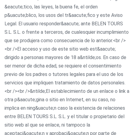
&eacute;tico, las leyes, la buena fe, el orden
p&uacute;blico, los usos del tr&aacute;fico y este Aviso
Legal. El usuario responder&aacute; ante BELEN TOURS
S.L. S.L. o frente a terceros, de cualesquier incumplimiento
que se produjera como consecuencia de lo anterior.<br />
<br />El acceso y uso de este sitio web est&aacute;
dirigido a personas mayores de 18 a&ntilde;os. En caso de
ser menor de dicha edad, se requiere el consentimiento
previo de los padres o tutores legales para el uso de los
servicios que impliquen tratamiento de datos personales.
<br /><br />&ntilde;El establecimiento de un enlace o link a
otra p&aacute;gina o sitio en Internet, en su caso, no
implica en ning&uacute;n caso la existencia de relaciones
entre BELEN TOURS S.L. S.L. y el titular o propietario del
sitio web al que se enlace, ni tampoco la
aceptaci&oacute;n y aprobaci&oacute;n por parte de