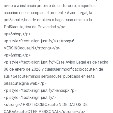
aviso o a instancia propia o de un tercero, a aquellos
usuarios que incumplan el presente Aviso Legal, la
pol&iacute;tica de cookies o haga caso omiso a la
Pol&iacute;tica de Privacidad.</p>
<p>&nbsp;</p>
<p style="text-align: justify;"><strong>6.
VERSI&Oacute;N</strong></p>
<p>&nbsp;</p>
<p style="text-align: justify;">Este Aviso Legal es de fecha
08 de enero de 2026 y cualquier modificaci&oacute;n de
sus t&eacute;rminos ser&aacute; publicada en esta
p&aacute;gina web.</p>
<p style="text-align: justify;">&nbsp;</p>
<p style="text-align: justify;">
<strong>7.PROTECCI&Oacute;N DE DATOS DE
CAR&Aacute;CTER PERSONAL</strong></p>