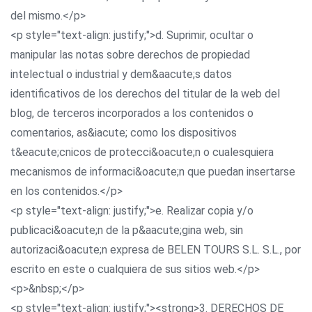
del mismo.</p>
<p style="text-align: justify;">d. Suprimir, ocultar o
manipular las notas sobre derechos de propiedad
intelectual o industrial y dem&aacute;s datos
identificativos de los derechos del titular de la web del
blog, de terceros incorporados a los contenidos o
comentarios, as&iacute; como los dispositivos
t&eacute;cnicos de protecci&oacute;n o cualesquiera
mecanismos de informaci&oacute;n que puedan insertarse
en los contenidos.</p>
<p style="text-align: justify;">e. Realizar copia y/o
publicaci&oacute;n de la p&aacute;gina web, sin
autorizaci&oacute;n expresa de BELEN TOURS S.L. S.L., por
escrito en este o cualquiera de sus sitios web.</p>
<p>&nbsp;</p>
<p style="text-align: justify;"><strong>3. DERECHOS DE