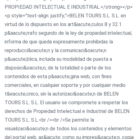
PROPIEDAD INTELECTUAL E INDUSTRIAL.</strong></p>
<p style="text-align: justify;">BELEN TOURS S.L. S.L. en
virtud de lo dispuesto en los art&iacute;culos 8 y 32.1
p&aacute;rrafo segundo de la ley de propiedad intelectual,
informa de que queda expresamente prohibidas la
reproducci&oacute;n y la comunicaci&oacute;n
p&uacute;blica, incluida su modalidad de puesta a
disposici&oacute;n, de la totalidad o parte de los
contenidos de esta p&aacute;gina web, con fines
comerciales, en cualquier soporte y por cualquier medio
t&eacute;cnico, sin la autorizaci&oacute;n de BELEN
TOURS S.L. S.L. El usuario se compromete a respetar los
derechos de Propiedad Intelectual e Industrial de BELEN
TOURS S.L. S.L.<br /><br />Se permite la
visualizaci&oacute;n de todos los contenidos y elementos
del portal web, as&iacute; como su impresi&oacute;n, copia